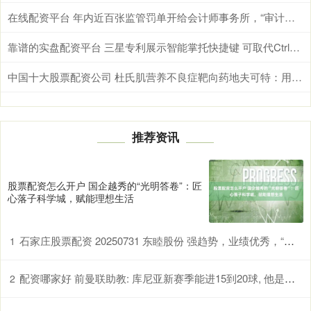
在线配资平台 年内近百张监管罚单开给会计师事务所，“审计程序缺陷”成头号通病
靠谱的实盘配资平台 三星专利展示智能掌托快捷键 可取代Ctrl和Shift
中国十大股票配资公司 杜氏肌营养不良症靶向药地夫可特：用法、剂量调整、副作用管理全解析
推荐资讯
股票配资怎么开户 国企越秀的“光明答卷”：匠
心落子科学城，赋能理想生活
石家庄股票配资 20250731 东睦股份 强趋势，业绩优秀，“华为+AI服务器+人形机器人”
1
配资哪家好 前曼联助教: 库尼亚新赛季能进15到20球, 他是顶级球员也得靠球队
2